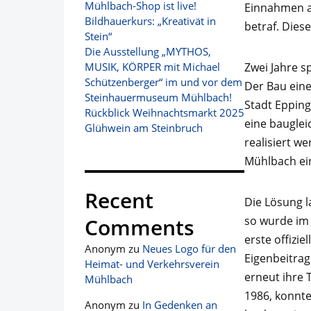
Mühlbach-Shop ist live!
Einnahmen a
Bildhauerkurs: „Kreativät in
betraf. Dies
Stein“
Die Ausstellung „MYTHOS,
Zwei Jahre s
MUSIK, KÖRPER mit Michael
Schützenberger“ im und vor dem
Der Bau eine
Steinhauermuseum Mühlbach!
Stadt Epping
Rückblick Weihnachtsmarkt 2025
eine bauglei
Glühwein am Steinbruch
realisiert w
Mühlbach ein
Recent
Die Lösung l
so wurde im 
Comments
erste offizi
Anonym
zu
Neues Logo für den
Eigenbeitrag
Heimat- und Verkehrsverein
erneut ihre 
Mühlbach
1986, konnte
Anonym
zu
In Gedenken an