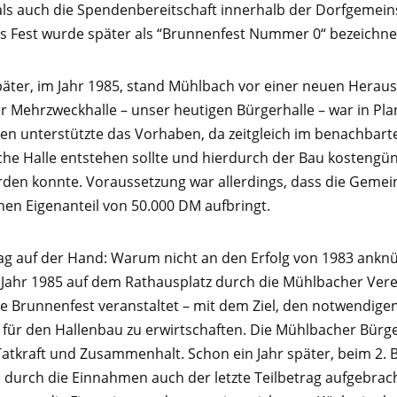
ls auch die Spendenbereitschaft innerhalb der Dorfgemein
es Fest wurde später als “Brunnenfest Nummer 0“ bezeichne
päter, im Jahr 1985, stand Mühlbach vor einer neuen Herau
r Mehrzweckhalle – unser heutigen Bürgerhalle – war in Pla
en unterstützte das Vorhaben, da zeitgleich im benachbart
che Halle entstehen sollte und hierdurch der Bau kostengün
erden konnte. Voraussetzung war allerdings, dass die Geme
en Eigenanteil von 50.000 DM aufbringt.
ag auf der Hand: Warum nicht an den Erfolg von 1983 ankn
Jahr 1985 auf dem Rathausplatz durch die Mühlbacher Vere
elle Brunnenfest veranstaltet – mit dem Ziel, den notwendige
 für den Hallenbau zu erwirtschaften. Die Mühlbacher Bürg
Tatkraft und Zusammen­halt. Schon ein Jahr später, beim 2.
 durch die Einnahmen auch der letzte Teilbetrag aufgebrac