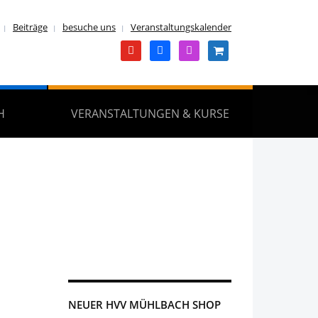
Beiträge
besuche uns
Veranstaltungskalender
youtube
facebook
instagram
shopping-
cart
H
VERANSTALTUNGEN & KURSE
NEUER HVV MÜHLBACH SHOP