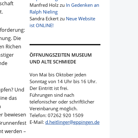
schaft
Manfred Holz
zu
In Gedenken an
t.
Ralph Nieling
Sandra Eckert
zu
Neue Website
ist ONLINE!
sforderung:
nung. Die
en Richen
stiger
ÖFFNUNGSZEITEN MUSEUM
UND ALTE SCHMIEDE
inde
Von Mai bis Oktober jeden
Sonntag von 14 Uhr bis 16 Uhr.
Der Eintritt ist frei.
üpfen? Und
Führungen sind nach
ine das
telefonischer oder schriftlicher
n
Vereinbarung möglich.
er bewiesen
Telefon: 07262 920 1509
E-Mail:
d.heitlinger@eppingen.de
 Brunnenfest
ht werden –