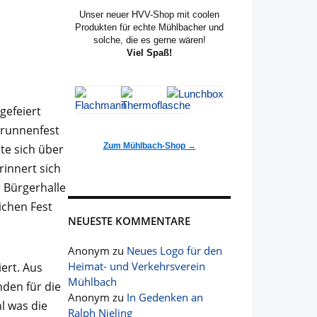
Unser neuer HVV-Shop mit coolen
Produkten für echte Mühlbacher und
solche, die es gerne wären!
Viel Spaß!
gefeiert
Brunnenfest
Zum Mühlbach-Shop →
te sich über
rinnert sich
 Bürgerhalle
ichen Fest
NEUESTE KOMMENTARE
Anonym
zu
Neues Logo für den
Heimat- und Verkehrsverein
ert. Aus
Mühlbach
nden für die
Anonym
zu
In Gedenken an
l was die
Ralph Nieling