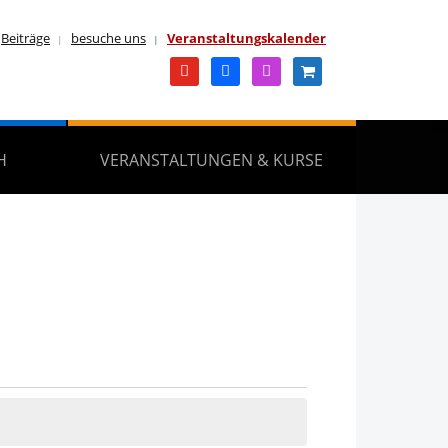
Beiträge
besuche uns
Veranstaltungskalender
youtube
facebook
instagram
shopping-
cart
H
VERANSTALTUNGEN & KURSE