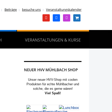
Beiträge
besuche uns
Veranstaltungskalender
youtube
facebook
instagram
shopping-
cart
H
VERANSTALTUNGEN & KURSE
NEUER HVV MÜHLBACH SHOP
Unser neuer HVV-Shop mit coolen
Produkten für echte Mühlbacher und
solche, die es gerne wären!
Viel Spaß!