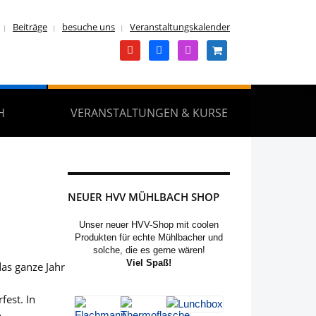
Beiträge
besuche uns
Veranstaltungskalender
youtube
facebook
instagram
shopping-
cart
H
VERANSTALTUNGEN & KURSE
NEUER HVV MÜHLBACH SHOP
Unser neuer HVV-Shop mit coolen
Produkten für echte Mühlbacher und
solche, die es gerne wären!
Viel Spaß!
as ganze Jahr
,
est. In
...