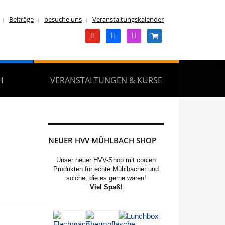
Beiträge
besuche uns
Veranstaltungskalender
youtube
facebook
instagram
shopping-
cart
H
VERANSTALTUNGEN & KURSE
NEUER HVV MÜHLBACH SHOP
Unser neuer HVV-Shop mit coolen
Produkten für echte Mühlbacher und
solche, die es gerne wären!
Viel Spaß!