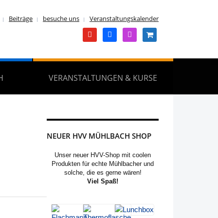
Beiträge
besuche uns
Veranstaltungskalender
youtube
facebook
instagram
shopping-
cart
H
VERANSTALTUNGEN & KURSE
NEUER HVV MÜHLBACH SHOP
Unser neuer HVV-Shop mit coolen
Produkten für echte Mühlbacher und
solche, die es gerne wären!
Viel Spaß!